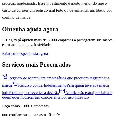
proteção inadequada. Esse investimento é muito menor do que o
custo de corrigir um registro mal feito ou de enfrentar um litígio por
conflito de marca.
Obtenha ajuda agora
A Regify já ajudou mais de 5.000 empresas a protegerem sua marca
e a usarem com exclusividade
Falar com especialista agora
Serviços mais Procurados
Registro de Marca
Para empresários que precisam registrar sua
marca
Recurso contra Indeferimento
Para quem teve sua marca
indeferida e quer reverter a decisão
Notificação extrajudicial
Para
quem quer notificar um concorrente por uso indevido
Faça como
5.000+
empresas
que confiam suas marcas na Regify